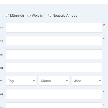
ht:
Männlich
Weiblich
Neutrale Anrede
*
me
*
me
ail
er
m:
*
er
*
ahl