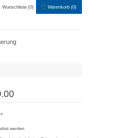
Wunschliste
(0)
Warenkorb
(0)
gerung
0.00
re
elöst werden.